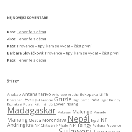
NEJNOVĚJŠÍ KOMENTÁŘE
Kata
:
Tenerife s dětmi
Alice
:
Tenerife s dětmi
Kata
:
Provence – tipy, kam se vydat – část první
Barbara Slováčková
:
Provence – tipy, kam se vydat – část první
Kata
:
Tenerife s dětmi
ŠTÍTKY
Antananarivo
Bira
Anakao
Bekopaka
Antsirabe
Arusha
Gruzie
Evropa
Indie
Dharapani
Francie
High Camp
Jagat
Kirindy
Lower Pisang
Kizimkazi
Kutaisi
Káthmándú
Madagaskar
Malenge
Makassar
Manado
Nepál
Manang
NP
Morondava
Mestia
Ngadi
Andringitra
NP Tsingy
NP Chitwan
NP Isalo
Pokhara
Provence
Sulawesi
Tanzanie