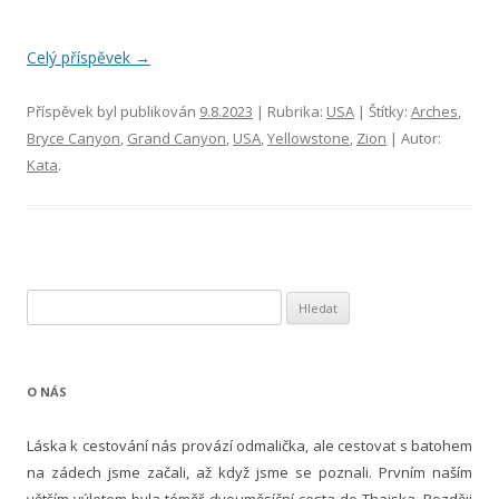
Celý příspěvek
→
Příspěvek byl publikován
9.8.2023
| Rubrika:
USA
| Štítky:
Arches
,
Bryce Canyon
,
Grand Canyon
,
USA
,
Yellowstone
,
Zion
| Autor:
Kata
.
V
y
h
l
O NÁS
e
d
Láska k cestování nás provází odmalička, ale cestovat s batohem
á
na zádech jsme začali, až když jsme se poznali. Prvním naším
v
větším výletem byla téměř dvouměsíční cesta do Thajska. Později