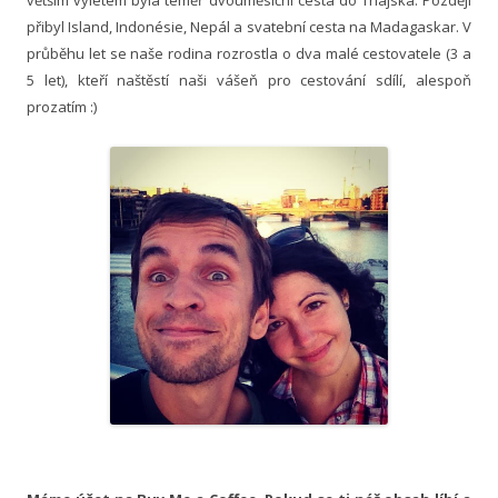
á
přibyl Island, Indonésie, Nepál a svatební cesta na Madagaskar. V
n
průběhu let se naše rodina rozrostla o dva malé cestovatele (3 a
í
5 let), kteří naštěstí naši vášeň pro cestování sdílí, alespoň
prozatím :)