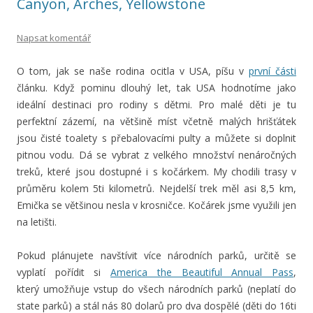
Canyon, Arches, Yellowstone
Napsat komentář
O tom, jak se naše rodina ocitla v USA, píšu v
první části
článku. Když pominu dlouhý let, tak USA hodnotíme jako
ideální destinaci pro rodiny s dětmi. Pro malé děti je tu
perfektní zázemí, na většině míst včetně malých hrišťátek
jsou čisté toalety s přebalovacími pulty a můžete si doplnit
pitnou vodu. Dá se vybrat z velkého množství nenáročných
treků, které jsou dostupné i s kočárkem. My chodili trasy v
průměru kolem 5ti kilometrů. Nejdelší trek měl asi 8,5 km,
Emička se většinou nesla v krosničce. Kočárek jsme využili jen
na letišti.
Pokud plánujete navštívit více národních parků, určitě se
vyplatí pořídit si
America the Beautiful Annual Pass
,
který umožňuje vstup do všech národních parků (neplatí do
state parků) a stál nás 80 dolarů pro dva dospělé (děti do 16ti