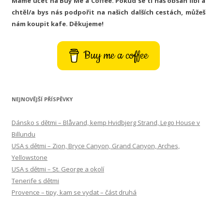
Máme účet na Buy Me a Coffee. Pokud se ti náš obsah líbí a
chtěl/a bys nás podpořit na našich dalších cestách, můžeš
nám koupit kafe. Děkujeme!
Buy me a coffee
NEJNOVĚJŠÍ PŘÍSPĚVKY
Dánsko s dětmi – Blåvand, kemp Hvidbjerg Strand, Lego House v
Billundu
USA s dětmi – Zion, Bryce Canyon, Grand Canyon, Arches,
Yellowstone
USA s dětmi – St. George a okolí
Tenerife s dětmi
Provence – tipy, kam se vydat – část druhá